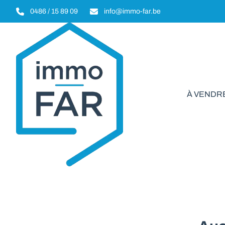
Aller au contenu principal
0486 / 15 89 09
info@immo-far.be
À VENDR
Immeuble