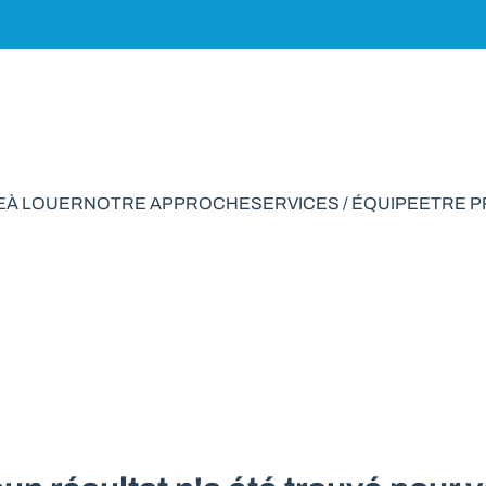
E
À LOUER
NOTRE APPROCHE
SERVICES / ÉQUIPE
ETRE 
 de rapport à vendr