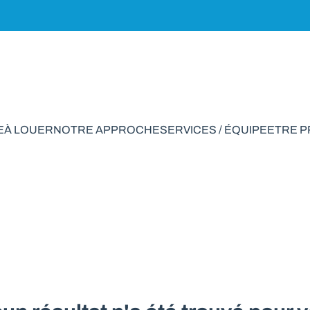
E
À LOUER
NOTRE APPROCHE
SERVICES / ÉQUIPE
ETRE 
de rapport à vendr