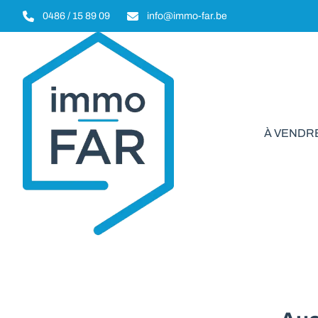
Aller au contenu principal
0486 / 15 89 09
info@immo-far.be
À VENDR
Immeuble 