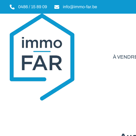
Aller au contenu principal
0486 / 15 89 09
info@immo-far.be
À VENDR
Immeuble de rap