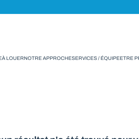
E
À LOUER
NOTRE APPROCHE
SERVICES / ÉQUIPE
ETRE 
port à vendre en Ma