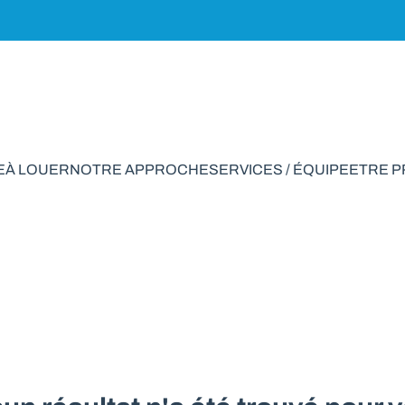
E
À LOUER
NOTRE APPROCHE
SERVICES / ÉQUIPE
ETRE 
e rapport à vendre