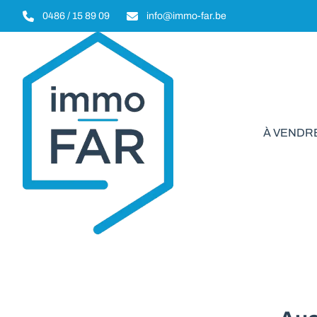
Aller au contenu principal
0486 / 15 89 09
info@immo-far.be
À VENDR
Immeuble d