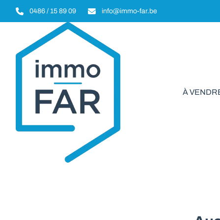
Aller au contenu principal
0486 / 15 89 09
info@immo-far.be
À VENDR
Immeuble de 