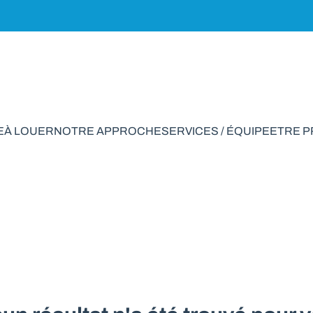
E
À LOUER
NOTRE APPROCHE
SERVICES / ÉQUIPE
ETRE 
rapport à vendre en