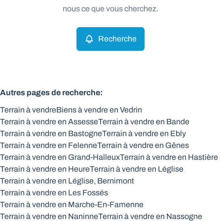
Remove
nous ce que vous cherchez.
Recherche
Critères plus
Min. budget
Autres pages de recherche
:
Terrain à vendre
Biens à vendre en Vedrin
Max. budget
Terrain à vendre en Assesse
Terrain à vendre en Bande
Terrain à vendre en Bastogne
Terrain à vendre en Ebly
Terrain à vendre en Felenne
Terrain à vendre en Gênes
Terrain à vendre en Grand-Halleux
Terrain à vendre en Hastière
Chercher
Terrain à vendre en Heure
Terrain à vendre en Léglise
Terrain à vendre en Léglise, Bernimont
Terrain à vendre en Les Fossés
Terrain à vendre en Marche-En-Famenne
Terrain à vendre en Naninne
Terrain à vendre en Nassogne