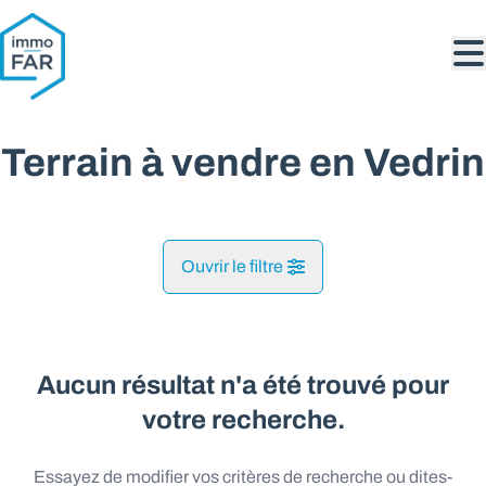
Aller au contenu principal
Terrain à vendre en Vedrin
Ouvrir le filtre
Commune
Malonne (5020)
Aucun résultat n'a été trouvé pour
Remove
Vue de la carte
votre recherche.
Type
Essayez de modifier vos critères de recherche ou dites-
Terrain
Recherche
Trier par