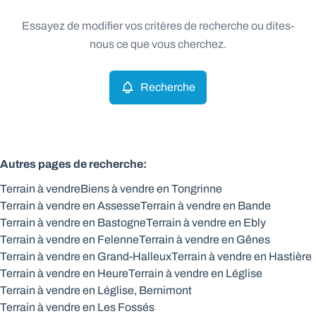
Type
Essayez de modifier vos critères de recherche ou dites-
Terrain
Recherche
Trier par
Remove
nous ce que vous cherchez.
Recherche
Critères plus
Min. budget
Autres pages de recherche
:
Terrain à vendre
Biens à vendre en Tongrinne
Max. budget
Terrain à vendre en Assesse
Terrain à vendre en Bande
Terrain à vendre en Bastogne
Terrain à vendre en Ebly
Terrain à vendre en Felenne
Terrain à vendre en Gênes
Terrain à vendre en Grand-Halleux
Terrain à vendre en Hastière
Chercher
Terrain à vendre en Heure
Terrain à vendre en Léglise
Terrain à vendre en Léglise, Bernimont
Terrain à vendre en Les Fossés