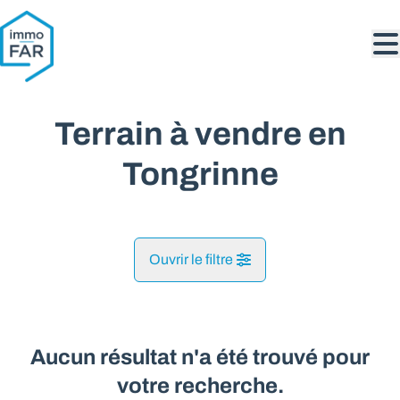
Aller au contenu principal
Terrain à vendre en
Tongrinne
Ouvrir le filtre
Commune
Tongrinne (5140)
Aucun résultat n'a été trouvé pour
Remove
Vue de la carte
votre recherche.