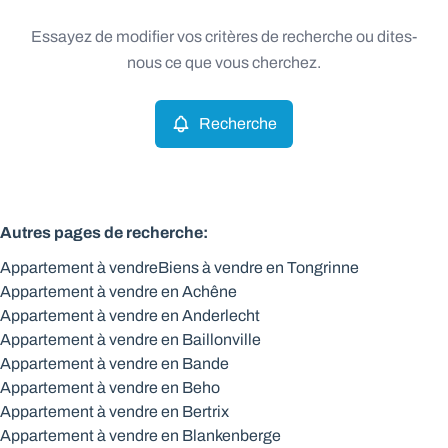
Type
Essayez de modifier vos critères de recherche ou dites-
Appartement
Recherche
Trier par
Remove
nous ce que vous cherchez.
Recherche
Critères plus
Min. budget
Autres pages de recherche
:
Appartement à vendre
Biens à vendre en Tongrinne
Max. budget
Appartement à vendre en Achêne
Appartement à vendre en Anderlecht
Appartement à vendre en Baillonville
Appartement à vendre en Bande
Chercher
Appartement à vendre en Beho
Appartement à vendre en Bertrix
Appartement à vendre en Blankenberge