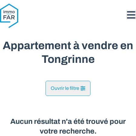
Aller au contenu principal
Appartement à vendre en
Tongrinne
Ouvrir le filtre
Commune
Tongrinne (5140)
Aucun résultat n'a été trouvé pour
Remove
Vue de la carte
votre recherche.