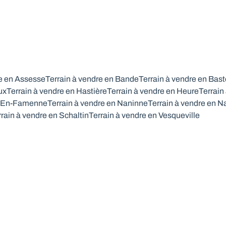
re en Assesse
Terrain à vendre en Bande
Terrain à vendre en Bas
ux
Terrain à vendre en Hastière
Terrain à vendre en Heure
Terrain
e-En-Famenne
Terrain à vendre en Naninne
Terrain à vendre en 
rrain à vendre en Schaltin
Terrain à vendre en Vesqueville