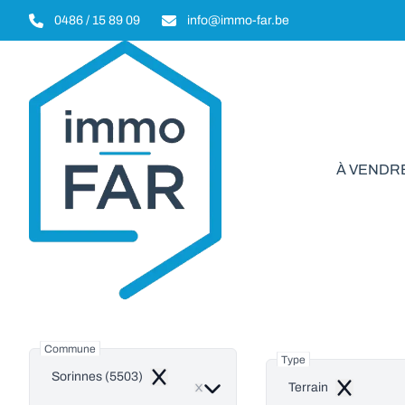
Aller au contenu principal
0486 / 15 89 09
info@immo-far.be
À VENDR
Terr
Commune
Type
Sorinnes (5503)
Remove
Terrain
Remove