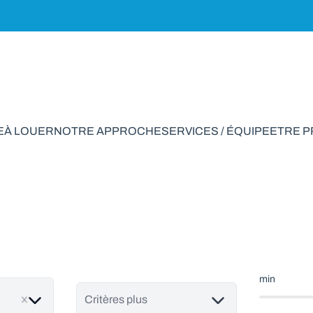
E
À LOUER
NOTRE APPROCHE
SERVICES / ÉQUIPE
ETRE 
ain à vendre en Sor
min
Critères plus