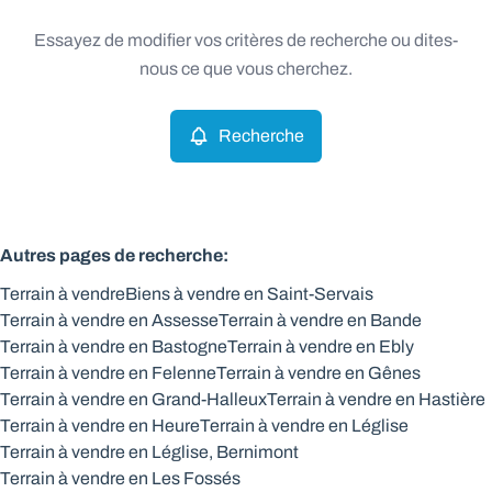
Type
Essayez de modifier vos critères de recherche ou dites-
Terrain
Recherche
Trier par
Remove
nous ce que vous cherchez.
Recherche
Critères plus
Min. budget
Autres pages de recherche
:
Terrain à vendre
Biens à vendre en Saint-Servais
Max. budget
Terrain à vendre en Assesse
Terrain à vendre en Bande
Terrain à vendre en Bastogne
Terrain à vendre en Ebly
Terrain à vendre en Felenne
Terrain à vendre en Gênes
Terrain à vendre en Grand-Halleux
Terrain à vendre en Hastière
Chercher
Terrain à vendre en Heure
Terrain à vendre en Léglise
Terrain à vendre en Léglise, Bernimont
Terrain à vendre en Les Fossés