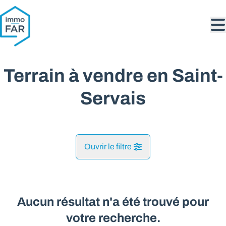
Aller au contenu principal
Terrain à vendre en Saint-
Servais
Ouvrir le filtre
Commune
Saint-Servais (5002)
Aucun résultat n'a été trouvé pour
Remove
Vue de la carte
votre recherche.