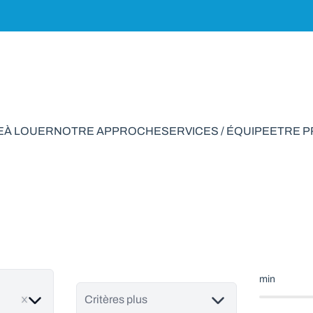
E
À LOUER
NOTRE APPROCHE
SERVICES / ÉQUIPE
ETRE 
ment à vendre en 
min
ve
Critères plus