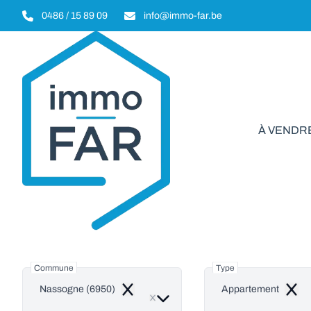
Aller au contenu principal
0486 / 15 89 09
info@immo-far.be
À VENDR
Apparte
Commune
Type
Nassogne (6950)
Appartement
Remove
Remo