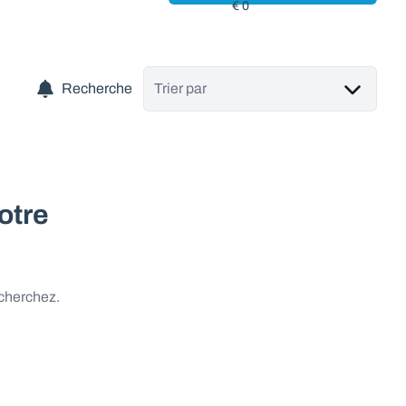
Recherche
Trier par
otre
 cherchez.