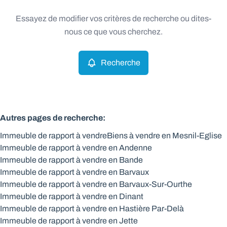
Type
Essayez de modifier vos critères de recherche ou dites-
Immeuble de rapport
Recherche
Trier par
Remove
nous ce que vous cherchez.
Recherche
Critères plus
Min. budget
Autres pages de recherche
:
Immeuble de rapport à vendre
Biens à vendre en Mesnil-Eglise
Max. budget
Immeuble de rapport à vendre en Andenne
Immeuble de rapport à vendre en Bande
Immeuble de rapport à vendre en Barvaux
Immeuble de rapport à vendre en Barvaux-Sur-Ourthe
Chercher
Immeuble de rapport à vendre en Dinant
Immeuble de rapport à vendre en Hastière Par-Delà
Immeuble de rapport à vendre en Jette