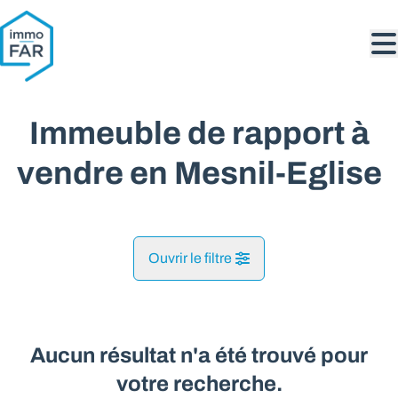
Aller au contenu principal
Immeuble de rapport à
vendre en Mesnil-Eglise
Ouvrir le filtre
Commune
Houyet (5560)
Aucun résultat n'a été trouvé pour
Remove
Vue de la carte
votre recherche.