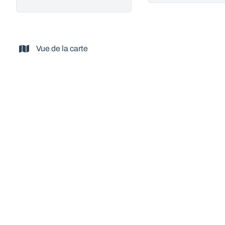
Vue de la carte
VENDU
Gîte de charme grande capacité 3 épis -