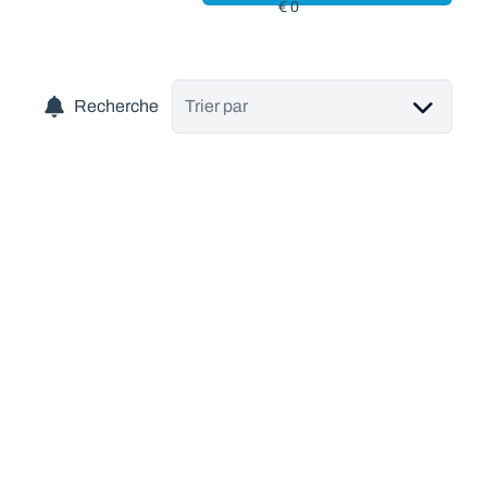
Recherche
Trier par
VENDU
Villa neuve de standing et autonome 4