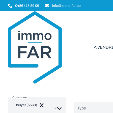
Aller au contenu principal
0486 / 15 89 09
info@immo-far.be
À VENDR
Biens
Commune
Houyet (5560)
Remove
Type