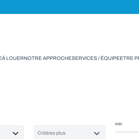
E
À LOUER
NOTRE APPROCHE
SERVICES / ÉQUIPE
ETRE 
 à vendre en Mesnil-
min
Critères plus