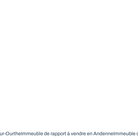
Immeuble de rapport 2 appartements
idéalement situés
6940 Barvaux-Sur-Ourthe
(ref.
243
)
Vendu
4
2
205
m²
360
m²
ur-Ourthe
Immeuble de rapport à vendre en Andenne
Immeuble d