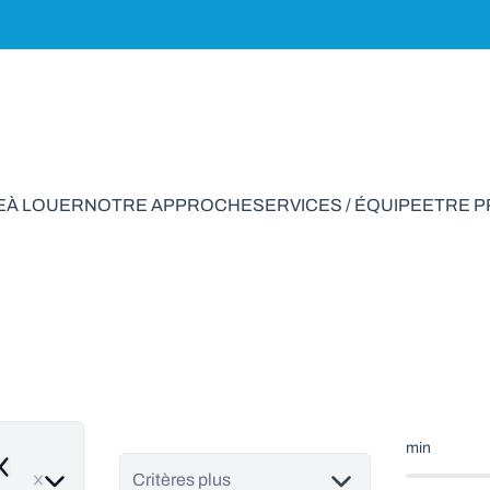
E
À LOUER
NOTRE APPROCHE
SERVICES / ÉQUIPE
ETRE 
port à vendre en Ba
min
emove
Critères plus