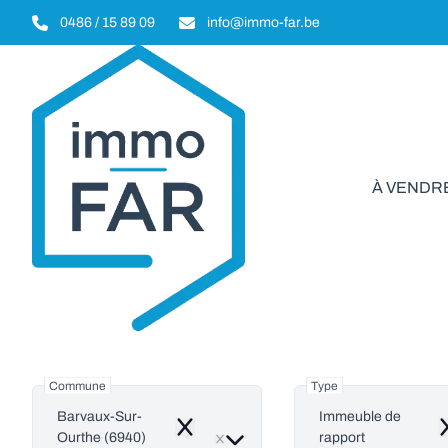
Aller au contenu principal
0486 / 15 89 09
info@immo-far.be
À VENDR
Immeuble de rap
Commune
Type
Barvaux-Sur-
Immeuble de
Remove
R
Ourthe (6940)
rapport