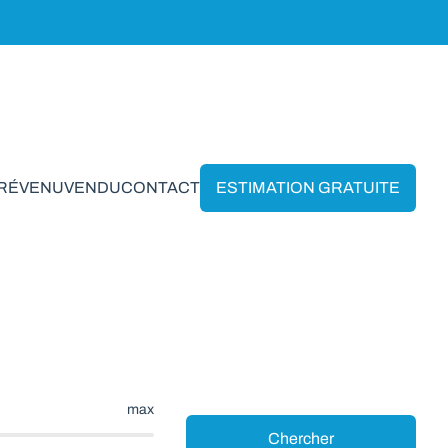
PRÉVENU
VENDU
CONTACT
ESTIMATION GRATUITE
rvaux-Sur-Ourthe
max
Chercher