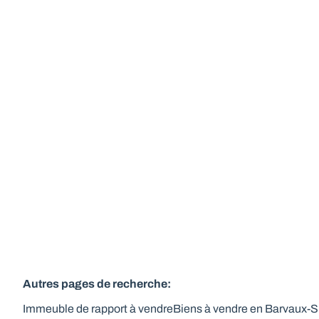
Bâtiment commercial + bureaux + parking
- idéalement situé
6940 Barvaux
(ref.
287
)
Vendu
1
1
570
m²
3294
m²
8
Autres pages de recherche
:
Immeuble de rapport à vendre
Biens à vendre en Barvaux-S