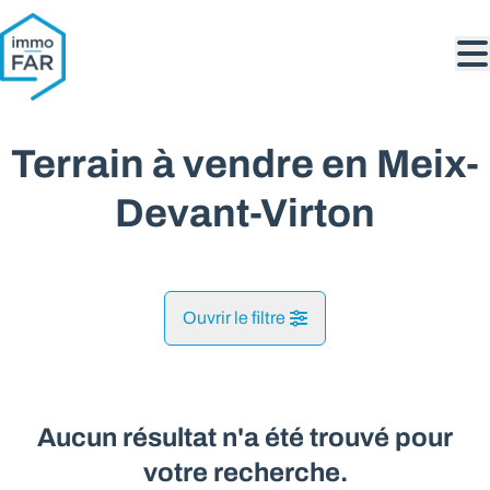
Aller au contenu principal
Terrain à vendre en Meix-
Devant-Virton
Ouvrir le filtre
Commune
Meix-Devant-Virton (6769)
Aucun résultat n'a été trouvé pour
Remove
Vue de la carte
votre recherche.