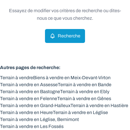
Type
Essayez de modifier vos critères de recherche ou dites-
Terrain
Recherche
Trier par
Remove
nous ce que vous cherchez.
Recherche
Critères plus
Min. budget
Autres pages de recherche
:
Terrain à vendre
Biens à vendre en Meix-Devant-Virton
Max. budget
Terrain à vendre en Assesse
Terrain à vendre en Bande
Terrain à vendre en Bastogne
Terrain à vendre en Ebly
Terrain à vendre en Felenne
Terrain à vendre en Gênes
Terrain à vendre en Grand-Halleux
Terrain à vendre en Hastière
Chercher
Terrain à vendre en Heure
Terrain à vendre en Léglise
Terrain à vendre en Léglise, Bernimont
Terrain à vendre en Les Fossés