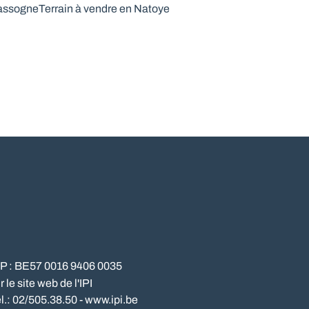
Nassogne
Terrain à vendre en Natoye
NP : BE57 0016 9406 0035
le site web de l'IPI
l.: 02/505.38.50 - www.ipi.be