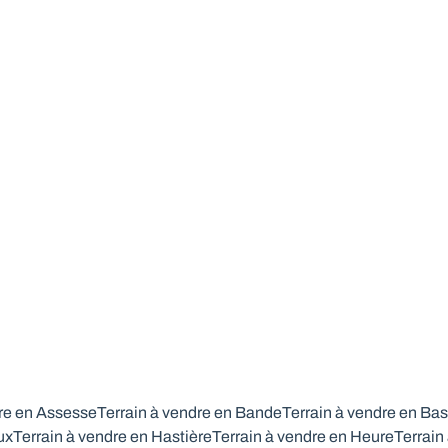
orientée plein Sud.
6987 Rendeux
(ref.
804
)
À partir de € 89.000
1282
m²
dre en Assesse
Terrain à vendre en Bande
Terrain à vendre en Ba
ux
Terrain à vendre en Hastière
Terrain à vendre en Heure
Terrain