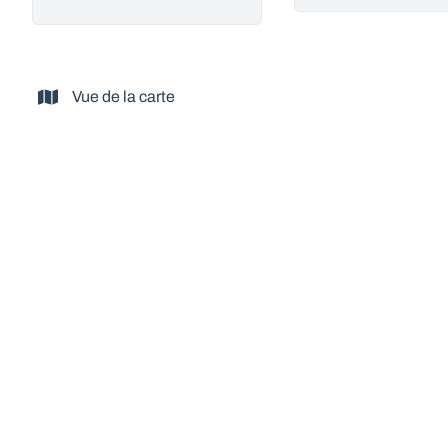
Vue de la carte
NOUVEAU
Au grand calme parcelle de 12ares 82ca