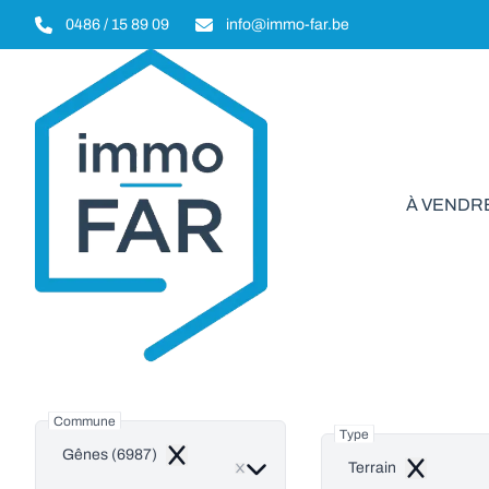
Aller au contenu principal
0486 / 15 89 09
info@immo-far.be
À VENDR
Terr
Commune
Type
Gênes (6987)
Remove
Terrain
Remove