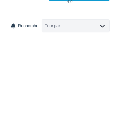
Recherche
Trier par
NOUVEAU
Ensemble d’1hectare 66ares dont 74 ares