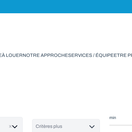
E
À LOUER
NOTRE APPROCHE
SERVICES / ÉQUIPE
ETRE 
ain à vendre en Marc
min
Critères plus