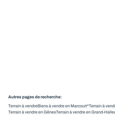
idéalement orientée.
Rue Des Fagnes , 6987 Gênes
(ref.
814
)
À partir de € 89.000
1282
m²
Autres pages de recherche
:
Terrain à vendre
Biens à vendre en Marcourt*
Terrain à ven
Terrain à vendre en Gênes
Terrain à vendre en Grand-Halle