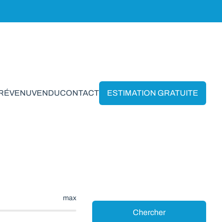
PRÉVENU
VENDU
CONTACT
ESTIMATION GRATUITE
ourt*
max
Chercher