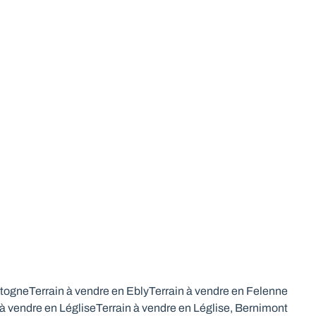
à bâtir pour 2 villas 4 façades.
6987 Gênes
(ref.
789
)
À partir de € 249.000
16600
m²
stogne
Terrain à vendre en Ebly
Terrain à vendre en Felenne
 à vendre en Léglise
Terrain à vendre en Léglise, Bernimont