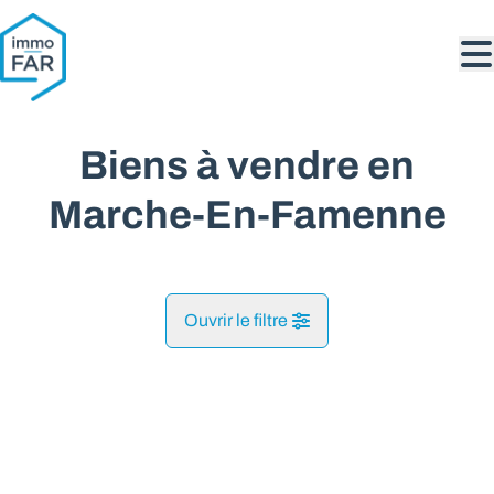
Aller au contenu principal
Biens à vendre en
Marche-En-Famenne
Ouvrir le filtre
Commune
NOUVEAU
Grimbiémont (6900)
Remove
Vue de la carte