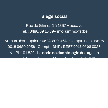
Siège social
Rue de Glimes 1 à 1367 Huppaye
Tél. : 0486/09 15 89 –
info@immo-far.be
Numéro d'entreprise : 0524-899-464 - Compte tiers : BE95
0018 9680 2058 - Compte BNP : BE57 0016 9406 0035
code de déontologie
N° IPI :101.820 - Le
des agents
immobiliers est accessible sur le site web de l'IPI
Institut Professionnel des Agents Immobiliers : Rue du
Luxembourg, 16b - 1000 Bruxelles - tel.: 02/505.38.50 -
www.ipi.be
Omnicasa Software Solutions
-
Disclaimer
-
Privacy
statement
-
Cookie policy
-
Cookie settings