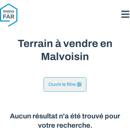
Aller au contenu principal
Terrain à vendre en
Malvoisin
Ouvrir le filtre
Commune
Malvoisin (5575)
Aucun résultat n'a été trouvé pour
Remove
Vue de la carte
votre recherche.