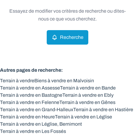
Type
Essayez de modifier vos critères de recherche ou dites-
Terrain
Recherche
Trier par
Remove
nous ce que vous cherchez.
Recherche
Critères plus
Min. budget
Autres pages de recherche
:
Terrain à vendre
Biens à vendre en Malvoisin
Max. budget
Terrain à vendre en Assesse
Terrain à vendre en Bande
Terrain à vendre en Bastogne
Terrain à vendre en Ebly
Terrain à vendre en Felenne
Terrain à vendre en Gênes
Terrain à vendre en Grand-Halleux
Terrain à vendre en Hastière
Chercher
Terrain à vendre en Heure
Terrain à vendre en Léglise
Terrain à vendre en Léglise, Bernimont
Terrain à vendre en Les Fossés