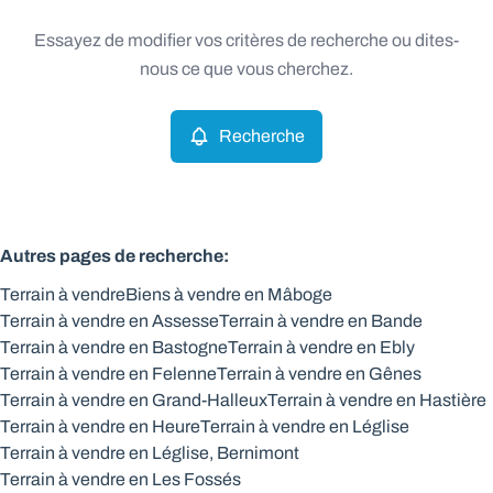
Type
Essayez de modifier vos critères de recherche ou dites-
Terrain
Recherche
Trier par
Remove
nous ce que vous cherchez.
Recherche
Critères plus
Min. budget
Autres pages de recherche
:
Terrain à vendre
Biens à vendre en Mâboge
Max. budget
Terrain à vendre en Assesse
Terrain à vendre en Bande
Terrain à vendre en Bastogne
Terrain à vendre en Ebly
Terrain à vendre en Felenne
Terrain à vendre en Gênes
Terrain à vendre en Grand-Halleux
Terrain à vendre en Hastière
Chercher
Terrain à vendre en Heure
Terrain à vendre en Léglise
Terrain à vendre en Léglise, Bernimont
Terrain à vendre en Les Fossés