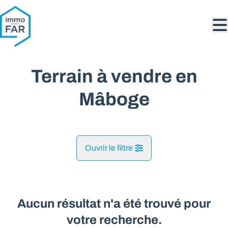
Aller au contenu principal
Terrain à vendre en
Mâboge
Ouvrir le filtre
Commune
La Roche-En-Ardenne (6980)
Aucun résultat n'a été trouvé pour
Remove
Vue de la carte
votre recherche.