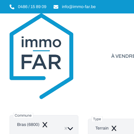
Aller au contenu principal
0486 / 15 89 09
info@immo-far.be
À VENDR
Terrain à
Commune
Type
Bras (6800)
Remove
Terrain
Remove