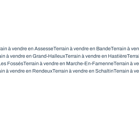
rain à vendre en Assesse
Terrain à vendre en Bande
Terrain à ve
ain à vendre en Grand-Halleux
Terrain à vendre en Hastière
Terra
 Les Fossés
Terrain à vendre en Marche-En-Famenne
Terrain à v
ain à vendre en Rendeux
Terrain à vendre en Schaltin
Terrain à v