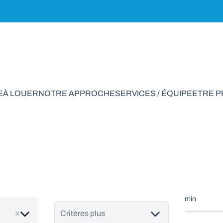
E
À LOUER
NOTRE APPROCHE
SERVICES / ÉQUIPE
ETRE 
 vendre en Libramon
min
Critères plus