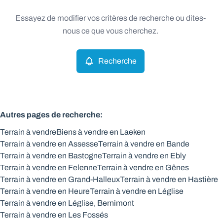
Type
Essayez de modifier vos critères de recherche ou dites-
Terrain
Recherche
Trier par
Remove
nous ce que vous cherchez.
Recherche
Critères plus
Min. budget
Autres pages de recherche
:
Terrain à vendre
Biens à vendre en Laeken
Max. budget
Terrain à vendre en Assesse
Terrain à vendre en Bande
Terrain à vendre en Bastogne
Terrain à vendre en Ebly
Terrain à vendre en Felenne
Terrain à vendre en Gênes
Terrain à vendre en Grand-Halleux
Terrain à vendre en Hastière
Chercher
Terrain à vendre en Heure
Terrain à vendre en Léglise
Terrain à vendre en Léglise, Bernimont
Terrain à vendre en Les Fossés