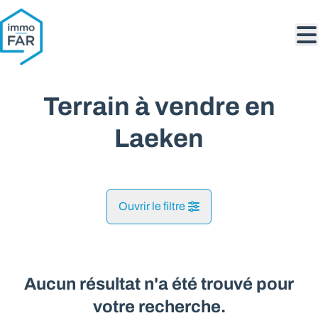
Aller au contenu principal
Terrain à vendre en
Laeken
Ouvrir le filtre
Commune
Laeken (1020)
Aucun résultat n'a été trouvé pour
Remove
Vue de la carte
votre recherche.