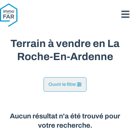
Aller au contenu principal
Terrain à vendre en La
Roche-En-Ardenne
Ouvrir le filtre
Commune
La-Roche-En-Ardenne (6980, 6982)
Aucun résultat n'a été trouvé pour
Remove
Vue de la carte
votre recherche.