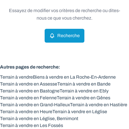
Type
Essayez de modifier vos critères de recherche ou dites-
Terrain
Recherche
Trier par
Remove
nous ce que vous cherchez.
Recherche
Critères plus
Min. budget
Autres pages de recherche
:
Terrain à vendre
Biens à vendre en La Roche-En-Ardenne
Max. budget
Terrain à vendre en Assesse
Terrain à vendre en Bande
Terrain à vendre en Bastogne
Terrain à vendre en Ebly
Terrain à vendre en Felenne
Terrain à vendre en Gênes
Terrain à vendre en Grand-Halleux
Terrain à vendre en Hastière
Chercher
Terrain à vendre en Heure
Terrain à vendre en Léglise
Terrain à vendre en Léglise, Bernimont
Terrain à vendre en Les Fossés