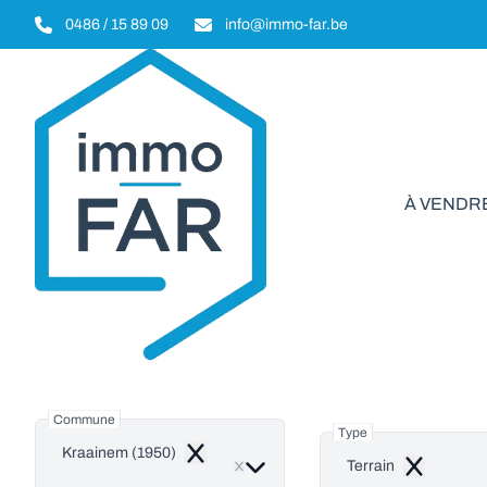
Aller au contenu principal
0486 / 15 89 09
info@immo-far.be
À VENDR
Terr
Commune
Type
Kraainem (1950)
Remove
Terrain
Remove