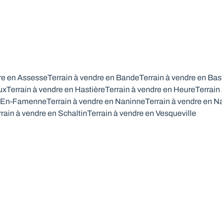
dre en Assesse
Terrain à vendre en Bande
Terrain à vendre en Ba
ux
Terrain à vendre en Hastière
Terrain à vendre en Heure
Terrain
e-En-Famenne
Terrain à vendre en Naninne
Terrain à vendre en 
rrain à vendre en Schaltin
Terrain à vendre en Vesqueville