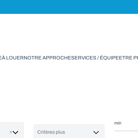
E
À LOUER
NOTRE APPROCHE
SERVICES / ÉQUIPE
ETRE 
ain à vendre en Kra
min
Critères plus