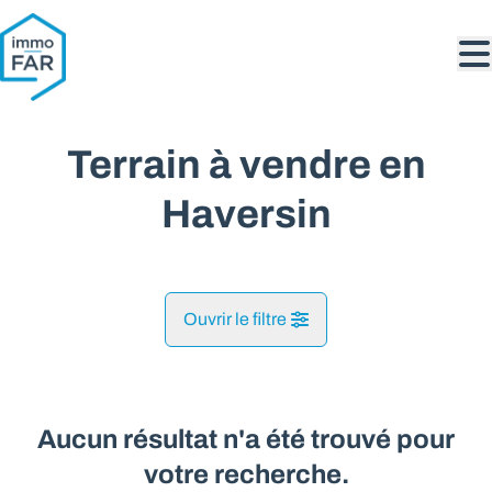
Aller au contenu principal
Terrain à vendre en
Haversin
Ouvrir le filtre
Commune
Achene* (5590)
Aucun résultat n'a été trouvé pour
Remove
Vue de la carte
votre recherche.