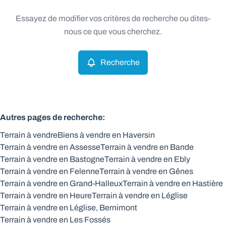
Type
Essayez de modifier vos critères de recherche ou dites-
Terrain
Recherche
Trier par
Remove
nous ce que vous cherchez.
Recherche
Critères plus
Min. budget
Autres pages de recherche
:
Terrain à vendre
Biens à vendre en Haversin
Max. budget
Terrain à vendre en Assesse
Terrain à vendre en Bande
Terrain à vendre en Bastogne
Terrain à vendre en Ebly
Terrain à vendre en Felenne
Terrain à vendre en Gênes
Terrain à vendre en Grand-Halleux
Terrain à vendre en Hastière
Chercher
Terrain à vendre en Heure
Terrain à vendre en Léglise
Terrain à vendre en Léglise, Bernimont
Terrain à vendre en Les Fossés