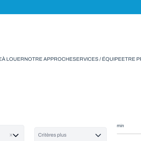
E
À LOUER
NOTRE APPROCHE
SERVICES / ÉQUIPE
ETRE 
rain à vendre en Gi
min
Critères plus