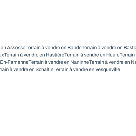
e en Assesse
Terrain à vendre en Bande
Terrain à vendre en Bast
ux
Terrain à vendre en Hastière
Terrain à vendre en Heure
Terrain
e-En-Famenne
Terrain à vendre en Naninne
Terrain à vendre en 
rrain à vendre en Schaltin
Terrain à vendre en Vesqueville