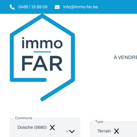
Aller au contenu principal
0486 / 15 89 09
info@immo-far.be
À VENDR
Ter
Commune
Type
Doische (5680)
Remove
Terrain
Remove