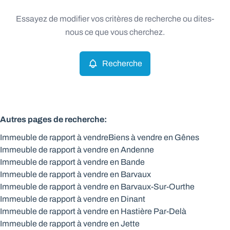
Type
Essayez de modifier vos critères de recherche ou dites-
Immeuble de rapport
Recherche
Trier par
Remove
nous ce que vous cherchez.
Recherche
Critères plus
Min. budget
Autres pages de recherche
:
Immeuble de rapport à vendre
Biens à vendre en Gênes
Max. budget
Immeuble de rapport à vendre en Andenne
Immeuble de rapport à vendre en Bande
Immeuble de rapport à vendre en Barvaux
Immeuble de rapport à vendre en Barvaux-Sur-Ourthe
Chercher
Immeuble de rapport à vendre en Dinant
Immeuble de rapport à vendre en Hastière Par-Delà
Immeuble de rapport à vendre en Jette