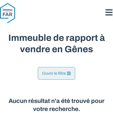
Aller au contenu principal
Immeuble de rapport à
vendre en Gênes
Ouvrir le filtre
Commune
Gênes (6987)
Aucun résultat n'a été trouvé pour
Remove
Vue de la carte
votre recherche.