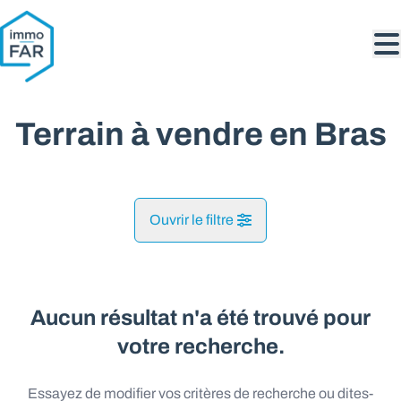
Aller au contenu principal
Terrain à vendre en Bras
Ouvrir le filtre
Commune
Bras (6800)
Aucun résultat n'a été trouvé pour
Remove
Vue de la carte
votre recherche.
Type
Essayez de modifier vos critères de recherche ou dites-
Terrain
Recherche
Trier par