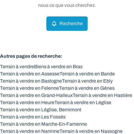
Remove
nous ce que vous cherchez.
Recherche
Critères plus
Min. budget
Autres pages de recherche
:
Terrain à vendre
Biens à vendre en Bras
Max. budget
Terrain à vendre en Assesse
Terrain à vendre en Bande
Terrain à vendre en Bastogne
Terrain à vendre en Ebly
Terrain à vendre en Felenne
Terrain à vendre en Gênes
Terrain à vendre en Grand-Halleux
Terrain à vendre en Hastière
Chercher
Terrain à vendre en Heure
Terrain à vendre en Léglise
Terrain à vendre en Léglise, Bernimont
Terrain à vendre en Les Fossés
Terrain à vendre en Marche-En-Famenne
Terrain à vendre en Naninne
Terrain à vendre en Nassogne