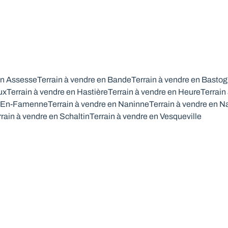
en Assesse
Terrain à vendre en Bande
Terrain à vendre en Basto
ux
Terrain à vendre en Hastière
Terrain à vendre en Heure
Terrain
e-En-Famenne
Terrain à vendre en Naninne
Terrain à vendre en 
rrain à vendre en Schaltin
Terrain à vendre en Vesqueville