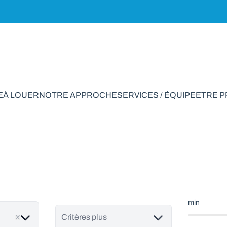
E
À LOUER
NOTRE APPROCHE
SERVICES / ÉQUIPE
ETRE 
rain à vendre en Ber
min
Critères plus