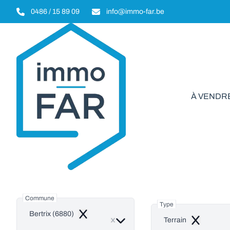
Aller au contenu principal
0486 / 15 89 09
info@immo-far.be
À VENDR
Ter
Commune
Type
Bertrix (6880)
Remove
Terrain
Remove