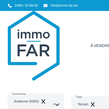
Aller au contenu principal
0486 / 15 89 09
info@immo-far.be
À VENDR
Terr
Commune
Type
Andenne (5300)
Remove
Terrain
Remove