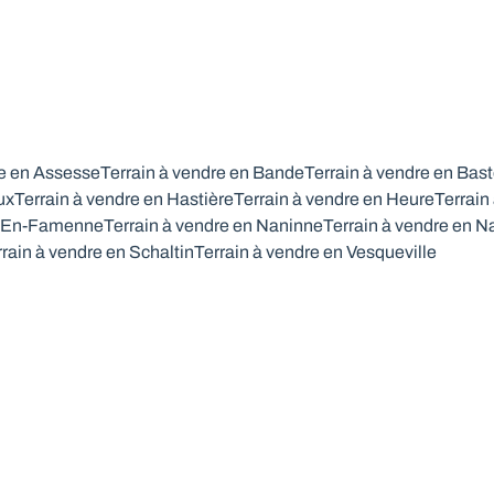
re en Assesse
Terrain à vendre en Bande
Terrain à vendre en Bas
ux
Terrain à vendre en Hastière
Terrain à vendre en Heure
Terrain
e-En-Famenne
Terrain à vendre en Naninne
Terrain à vendre en 
rrain à vendre en Schaltin
Terrain à vendre en Vesqueville