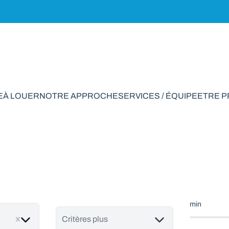
E
À LOUER
NOTRE APPROCHE
SERVICES / ÉQUIPE
ETRE 
ain à vendre en An
min
Critères plus