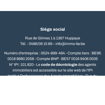
Siège social
Rue de Glimes 1 à 1367 Huppaye
Tél. : 0486/09 15 89 –
info@immo-far.be
Numéro d'entreprise : 0524-899-464 - Compte tiers : BE95
0018 9680 2058 - Compte BNP : BE57 0016 9406 0035
code de déontologie
N° IPI :101.820 - Le
des agents
immobiliers est accessible sur le site web de l'IPI
Institut Professionnel des Agents Immobiliers : Rue du
Luxembourg, 16b - 1000 Bruxelles - tel.: 02/505.38.50 -
www.ipi.be