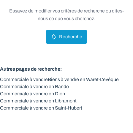
Type
Essayez de modifier vos critères de recherche ou dites-
Commerciale
Recherche
Trier par
Remove
nous ce que vous cherchez.
Recherche
Critères plus
Min. budget
Autres pages de recherche
:
Commerciale à vendre
Biens à vendre en Waret-L'evêque
Max. budget
Commerciale à vendre en Bande
Commerciale à vendre en Dion
Commerciale à vendre en Libramont
Commerciale à vendre en Saint-Hubert
Chercher