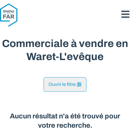
Aller au contenu principal
Commerciale à vendre en
Waret-L'evêque
Ouvrir le filtre
Commune
Waret-L'evêque (4217)
Aucun résultat n'a été trouvé pour
Remove
Vue de la carte
votre recherche.