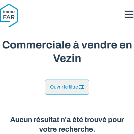
Aller au contenu principal
Commerciale à vendre en
Vezin
Ouvrir le filtre
Commune
Andenne (5300)
Aucun résultat n'a été trouvé pour
Remove
Vue de la carte
votre recherche.