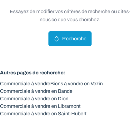
Type
Essayez de modifier vos critères de recherche ou dites-
Commerciale
Recherche
Trier par
Remove
nous ce que vous cherchez.
Recherche
Critères plus
Min. budget
Autres pages de recherche
:
Commerciale à vendre
Biens à vendre en Vezin
Max. budget
Commerciale à vendre en Bande
Commerciale à vendre en Dion
Commerciale à vendre en Libramont
Commerciale à vendre en Saint-Hubert
Chercher