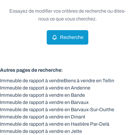
Type
Essayez de modifier vos critères de recherche ou dites-
Immeuble de rapport
Recherche
Trier par
Remove
nous ce que vous cherchez.
Recherche
Critères plus
Min. budget
Autres pages de recherche
:
Immeuble de rapport à vendre
Biens à vendre en Tellin
Max. budget
Immeuble de rapport à vendre en Andenne
Immeuble de rapport à vendre en Bande
Immeuble de rapport à vendre en Barvaux
Immeuble de rapport à vendre en Barvaux-Sur-Ourthe
Chercher
Immeuble de rapport à vendre en Dinant
Immeuble de rapport à vendre en Hastière Par-Delà
Immeuble de rapport à vendre en Jette