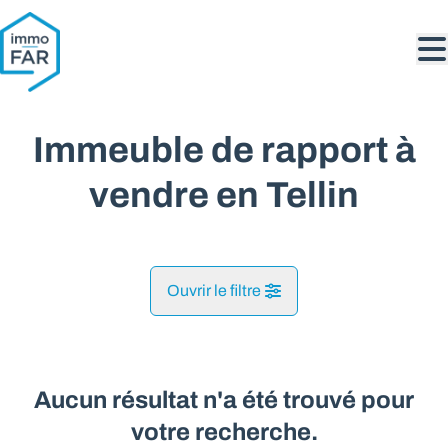
Aller au contenu principal
Immeuble de rapport à
vendre en Tellin
Ouvrir le filtre
Commune
Tellin (6927)
Aucun résultat n'a été trouvé pour
Remove
Vue de la carte
votre recherche.