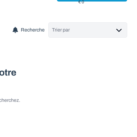
Recherche
Trier par
otre
 cherchez.