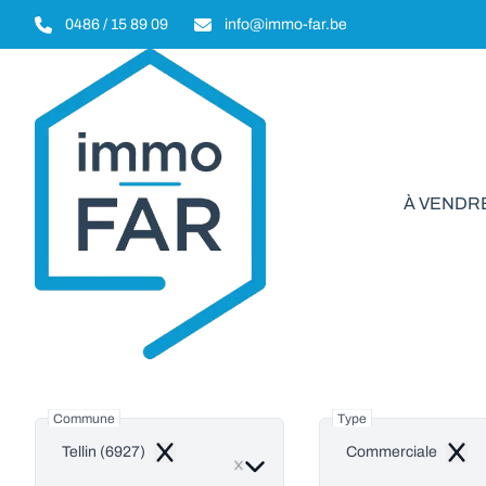
Aller au contenu principal
0486 / 15 89 09
info@immo-far.be
À VENDR
Comme
Commune
Type
Tellin (6927)
Commerciale
Remove
Remo