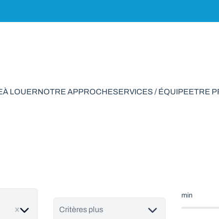
E
À LOUER
NOTRE APPROCHE
SERVICES / ÉQUIPE
ETRE 
rciale à vendre en 
min
ve
Critères plus