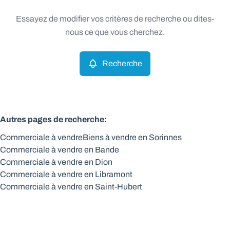
Type
Essayez de modifier vos critères de recherche ou dites-
Commerciale
Recherche
Trier par
Remove
nous ce que vous cherchez.
Recherche
Critères plus
Min. budget
Autres pages de recherche
:
Commerciale à vendre
Biens à vendre en Sorinnes
Max. budget
Commerciale à vendre en Bande
Commerciale à vendre en Dion
Commerciale à vendre en Libramont
Commerciale à vendre en Saint-Hubert
Chercher