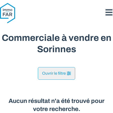
Aller au contenu principal
Commerciale à vendre en
Sorinnes
Ouvrir le filtre
Commune
Sorinnes (5503)
Aucun résultat n'a été trouvé pour
Remove
Vue de la carte
votre recherche.