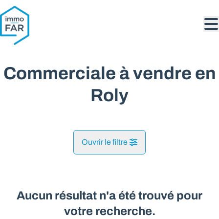
Aller au contenu principal
Commerciale à vendre en
Roly
Ouvrir le filtre
Commune
Philippeville (5600)
Aucun résultat n'a été trouvé pour
Remove
Vue de la carte
votre recherche.