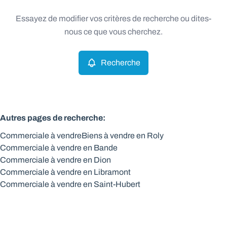
Type
Essayez de modifier vos critères de recherche ou dites-
Commerciale
Recherche
Trier par
Remove
nous ce que vous cherchez.
Recherche
Critères plus
Min. budget
Autres pages de recherche
:
Commerciale à vendre
Biens à vendre en Roly
Max. budget
Commerciale à vendre en Bande
Commerciale à vendre en Dion
Commerciale à vendre en Libramont
Commerciale à vendre en Saint-Hubert
Chercher