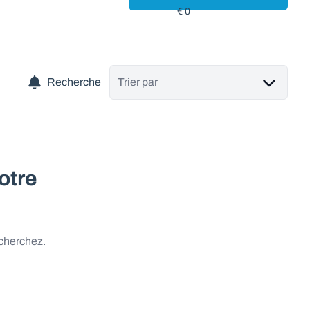
Recherche
Trier par
otre
 cherchez.