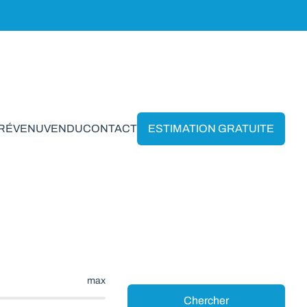
PRÉVENU
VENDU
CONTACT
ESTIMATION GRATUITE
en Nassogne
max
Chercher