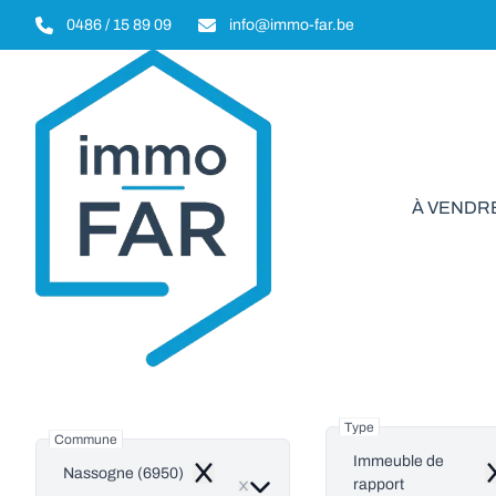
Aller au contenu principal
0486 / 15 89 09
info@immo-far.be
À VENDR
Immeuble d
Type
Commune
Immeuble de
Nassogne (6950)
Remove
R
rapport