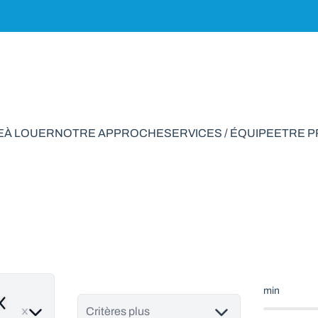
E
À LOUER
NOTRE APPROCHE
SERVICES / ÉQUIPE
ETRE 
e rapport à vendre 
min
emove
Critères plus