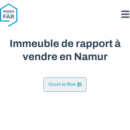
Aller au contenu principal
Immeuble de rapport à
vendre en Namur
Ouvrir le filtre
Commune
VENDU
Namur (5000)
Remove
Vue de la carte