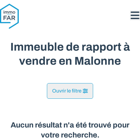
Aller au contenu principal
Immeuble de rapport à
vendre en Malonne
Ouvrir le filtre
Commune
Malonne (5020)
Aucun résultat n'a été trouvé pour
Remove
Vue de la carte
votre recherche.