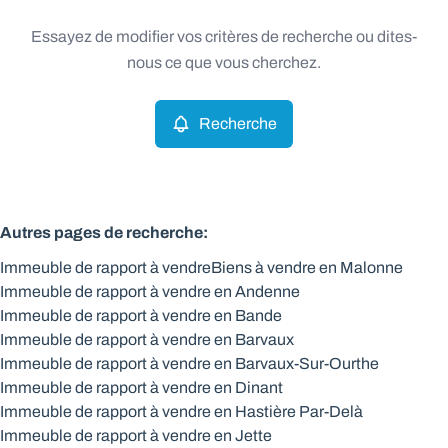
Type
Essayez de modifier vos critères de recherche ou dites-
Immeuble de rapport
Recherche
Trier par
Remove
nous ce que vous cherchez.
Recherche
Critères plus
Min. budget
Autres pages de recherche
:
Immeuble de rapport à vendre
Biens à vendre en Malonne
Max. budget
Immeuble de rapport à vendre en Andenne
Immeuble de rapport à vendre en Bande
Immeuble de rapport à vendre en Barvaux
Immeuble de rapport à vendre en Barvaux-Sur-Ourthe
Chercher
Immeuble de rapport à vendre en Dinant
Immeuble de rapport à vendre en Hastière Par-Delà
Immeuble de rapport à vendre en Jette