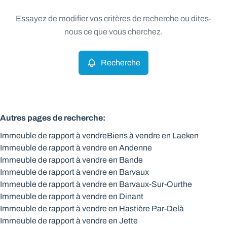
Type
Essayez de modifier vos critères de recherche ou dites-
Immeuble de rapport
Recherche
Trier par
Remove
nous ce que vous cherchez.
Recherche
Critères plus
Min. budget
Autres pages de recherche
:
Immeuble de rapport à vendre
Biens à vendre en Laeken
Max. budget
Immeuble de rapport à vendre en Andenne
Immeuble de rapport à vendre en Bande
Immeuble de rapport à vendre en Barvaux
Immeuble de rapport à vendre en Barvaux-Sur-Ourthe
Chercher
Immeuble de rapport à vendre en Dinant
Immeuble de rapport à vendre en Hastière Par-Delà
Immeuble de rapport à vendre en Jette