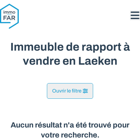
Aller au contenu principal
Immeuble de rapport à
vendre en Laeken
Ouvrir le filtre
Commune
Laeken (1020)
Aucun résultat n'a été trouvé pour
Remove
Vue de la carte
votre recherche.