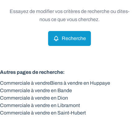
Type
Essayez de modifier vos critères de recherche ou dites-
Commerciale
Recherche
Trier par
Remove
nous ce que vous cherchez.
Recherche
Critères plus
Min. budget
Autres pages de recherche
:
Commerciale à vendre
Biens à vendre en Huppaye
Max. budget
Commerciale à vendre en Bande
Commerciale à vendre en Dion
Commerciale à vendre en Libramont
Commerciale à vendre en Saint-Hubert
Chercher