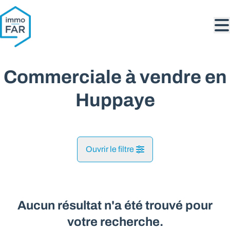
Aller au contenu principal
Commerciale à vendre en
Huppaye
Ouvrir le filtre
Commune
Huppaye (1367)
Aucun résultat n'a été trouvé pour
Remove
Vue de la carte
votre recherche.