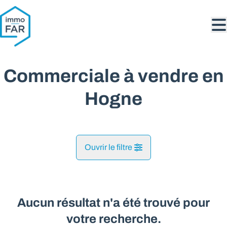
Aller au contenu principal
Commerciale à vendre en
Hogne
Ouvrir le filtre
Commune
Baillonville* (5377)
Aucun résultat n'a été trouvé pour
Remove
Vue de la carte
votre recherche.