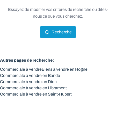
Type
Essayez de modifier vos critères de recherche ou dites-
Commerciale
Recherche
Trier par
Remove
nous ce que vous cherchez.
Recherche
Critères plus
Min. budget
Autres pages de recherche
:
Commerciale à vendre
Biens à vendre en Hogne
Max. budget
Commerciale à vendre en Bande
Commerciale à vendre en Dion
Commerciale à vendre en Libramont
Commerciale à vendre en Saint-Hubert
Chercher