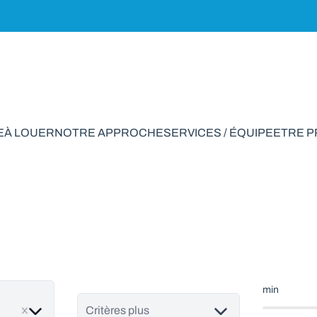
E
À LOUER
NOTRE APPROCHE
SERVICES / ÉQUIPE
ETRE 
erciale à vendre en
min
ve
Critères plus