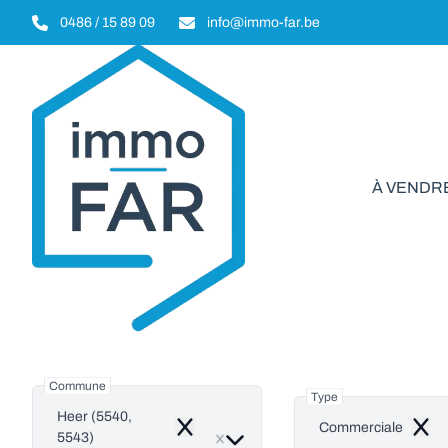
Aller au contenu principal
0486 / 15 89 09
info@immo-far.be
À VENDR
Comm
Commune
Type
Heer (5540,
Commerciale
Remove
Remo
5543)