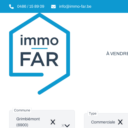
Aller au contenu principal
0486 / 15 89 09
info@immo-far.be
À VENDR
Commerci
Commune
Type
Grimbiémont
Commerciale
Remove
Remo
(6900)