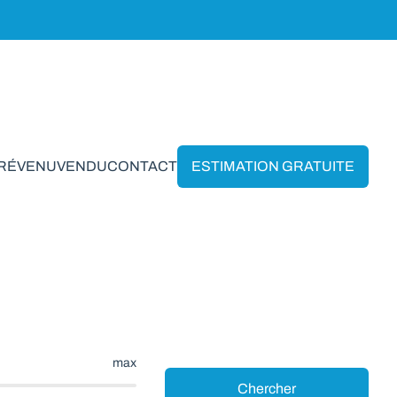
PRÉVENU
VENDU
CONTACT
ESTIMATION GRATUITE
imbiémont
max
Chercher