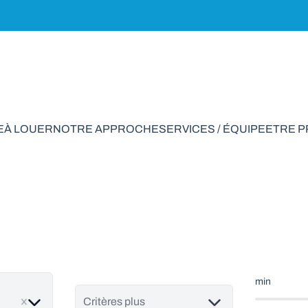
E
À LOUER
NOTRE APPROCHE
SERVICES / ÉQUIPE
ETRE 
ale à vendre en Gr
min
ve
Critères plus