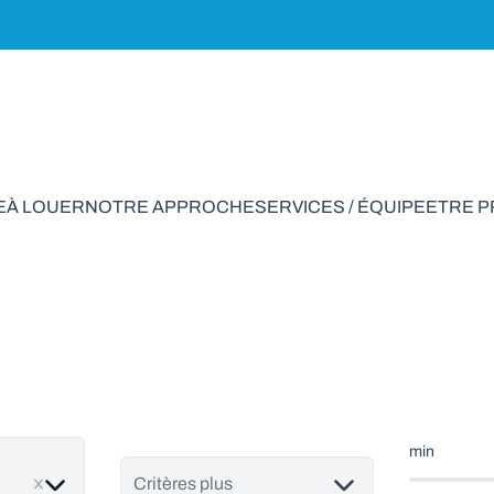
E
À LOUER
NOTRE APPROCHE
SERVICES / ÉQUIPE
ETRE 
iale à vendre en B
min
ve
Critères plus