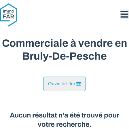
Aller au contenu principal
Commerciale à vendre en
Bruly-De-Pesche
Ouvrir le filtre
Commune
Bruly-De-Pesche (5660)
Aucun résultat n'a été trouvé pour
Remove
Vue de la carte
votre recherche.