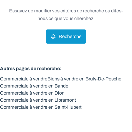
Type
Essayez de modifier vos critères de recherche ou dites-
Commerciale
Recherche
Trier par
Remove
nous ce que vous cherchez.
Recherche
Critères plus
Min. budget
Autres pages de recherche
:
Commerciale à vendre
Biens à vendre en Bruly-De-Pesche
Max. budget
Commerciale à vendre en Bande
Commerciale à vendre en Dion
Commerciale à vendre en Libramont
Commerciale à vendre en Saint-Hubert
Chercher