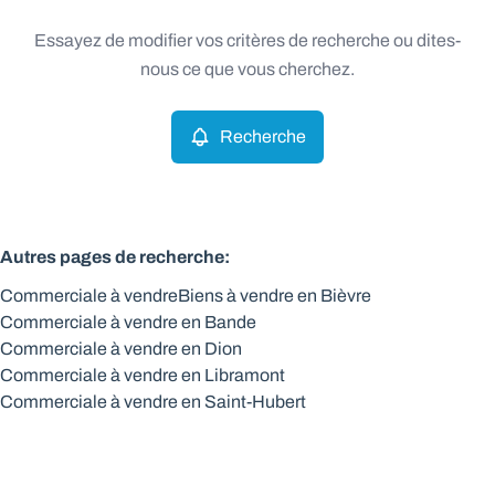
Type
Essayez de modifier vos critères de recherche ou dites-
Commerciale
Recherche
Trier par
Remove
nous ce que vous cherchez.
Recherche
Critères plus
Min. budget
Autres pages de recherche
:
Commerciale à vendre
Biens à vendre en Bièvre
Max. budget
Commerciale à vendre en Bande
Commerciale à vendre en Dion
Commerciale à vendre en Libramont
Commerciale à vendre en Saint-Hubert
Chercher