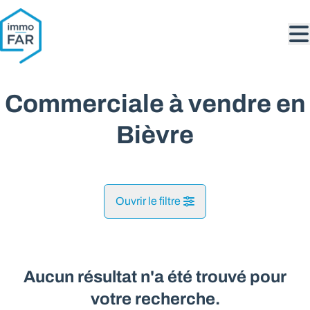
Aller au contenu principal
Commerciale à vendre en
Bièvre
Ouvrir le filtre
Commune
Bièvre (5555)
Aucun résultat n'a été trouvé pour
Remove
Vue de la carte
votre recherche.