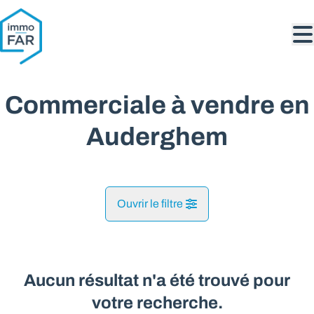
Aller au contenu principal
Commerciale à vendre en
Auderghem
Ouvrir le filtre
Commune
Auderghem (1160)
Aucun résultat n'a été trouvé pour
Remove
Vue de la carte
votre recherche.