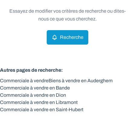
Type
Essayez de modifier vos critères de recherche ou dites-
Commerciale
Recherche
Trier par
Remove
nous ce que vous cherchez.
Recherche
Critères plus
Min. budget
Autres pages de recherche
:
Commerciale à vendre
Biens à vendre en Auderghem
Max. budget
Commerciale à vendre en Bande
Commerciale à vendre en Dion
Commerciale à vendre en Libramont
Commerciale à vendre en Saint-Hubert
Chercher