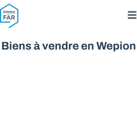
Aller au contenu principal
Biens à vendre en Wepion
VENDU