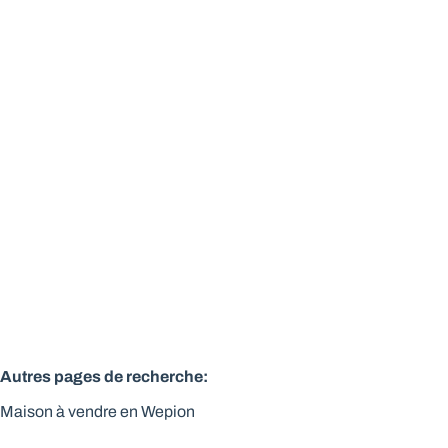
Typique villa Mosane 3 façades en cours de
parachèvement - 407 m²
5100 Wépion
(ref.
563
)
Vendu
4
2
1
276
m²
11545
m²
1
Autres pages de recherche
:
Maison à vendre en Wepion