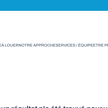
E
À LOUER
NOTRE APPROCHE
SERVICES / ÉQUIPE
ETRE 
Parking à vendre e