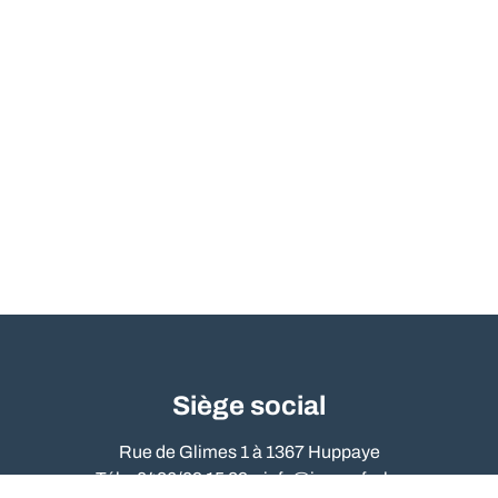
Siège social
Rue de Glimes 1 à 1367 Huppaye
Tél. : 0486/09 15 89 –
info@immo-far.be