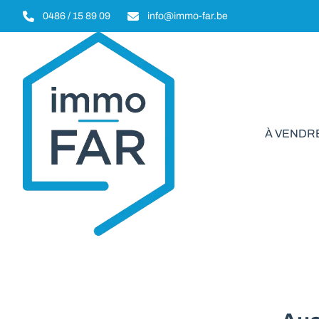
Aller au contenu principal
0486 / 15 89 09
info@immo-far.be
À VENDR
Garage/